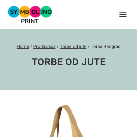
Skip
to
content
Home
/
Prodavnica
/
Torbe od jute
/
Torba Beograd
TORBE OD JUTE