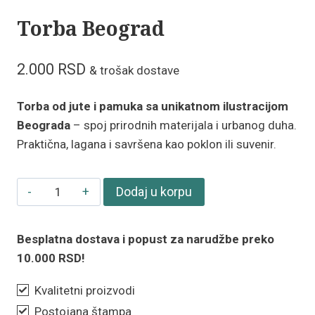
Torba Beograd
2.000
RSD
& trošak dostave
Torba od jute i pamuka sa unikatnom ilustracijom
Beograda
– spoj prirodnih materijala i urbanog duha.
Praktična, lagana i savršena kao poklon ili suvenir.
Torba
Dodaj u korpu
Beograd
količina
Besplatna dostava i popust za narudžbe preko
10.000 RSD!
Kvalitetni proizvodi
Postojana štampa