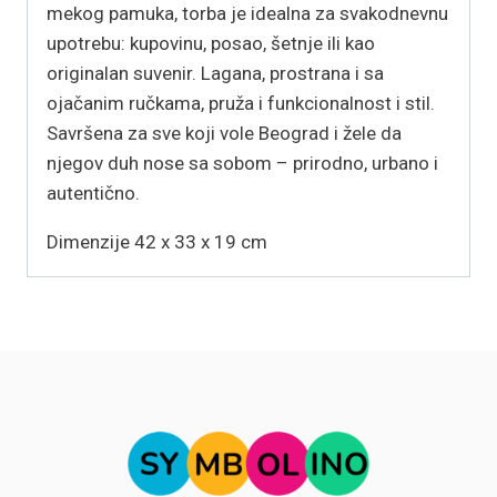
mekog pamuka, torba je idealna za svakodnevnu
upotrebu: kupovinu, posao, šetnje ili kao
originalan suvenir. Lagana, prostrana i sa
ojačanim ručkama, pruža i funkcionalnost i stil.
Savršena za sve koji vole Beograd i žele da
njegov duh nose sa sobom – prirodno, urbano i
autentično.
Dimenzije 42 x 33 x 19 cm