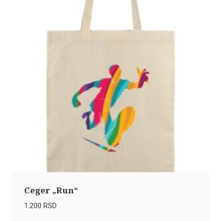
Ceger „Run“
1.200
RSD