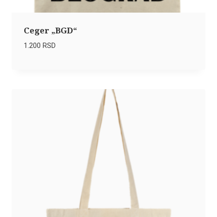
Ceger „BGD“
1.200
RSD