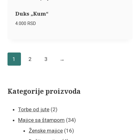
Duks „Kum“
4.000
RSD
1
2
3
→
Kategorije proizvoda
2
Torbe od jute
2
proizvoda
34
Majice sa štampom
34
16
proizvoda
Ženske majice
16