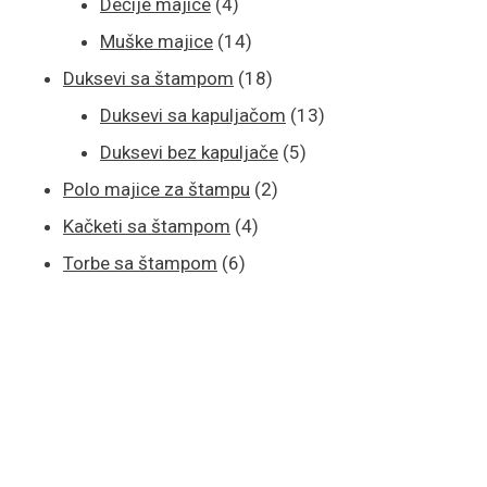
4
proizvoda
Dečije majice
4
proizvoda
14
Muške majice
14
proizvoda
18
Duksevi sa štampom
18
proizvoda
13
Duksevi sa kapuljačom
13
5
proizvoda
Duksevi bez kapuljače
5
2
proizvoda
Polo majice za štampu
2
4
proizvoda
Kačketi sa štampom
4
6
proizvoda
Torbe sa štampom
6
proizvoda