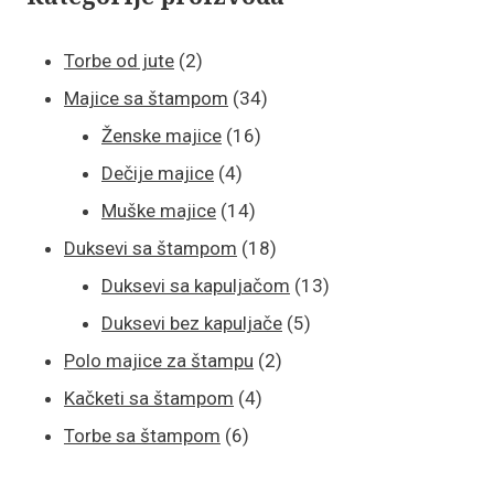
2
Torbe od jute
2
proizvoda
34
Majice sa štampom
34
16
proizvoda
Ženske majice
16
4
proizvoda
Dečije majice
4
proizvoda
14
Muške majice
14
proizvoda
18
Duksevi sa štampom
18
proizvoda
13
Duksevi sa kapuljačom
13
5
proizvoda
Duksevi bez kapuljače
5
2
proizvoda
Polo majice za štampu
2
4
proizvoda
Kačketi sa štampom
4
6
proizvoda
Torbe sa štampom
6
proizvoda