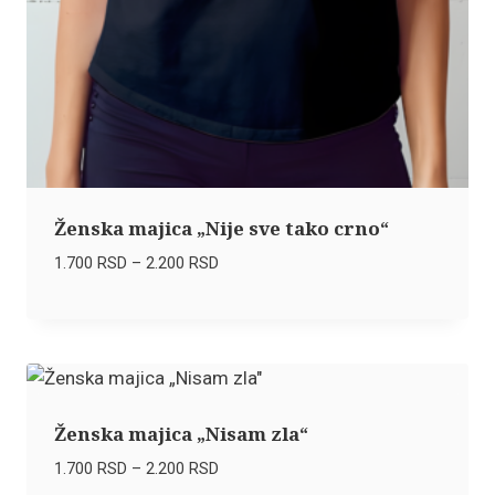
Ženska majica „Nije sve tako crno“
Raspon
1.700
RSD
–
2.200
RSD
cena:
od
1.700 RSD
do
2.200 RSD
Ženska majica „Nisam zla“
Raspon
1.700
RSD
–
2.200
RSD
cena: