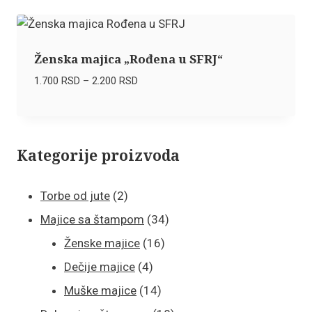
do
2.200 RSD
Ženska majica „Rođena u SFRJ“
Raspon
1.700
RSD
–
2.200
RSD
cena:
od
1.700 RSD
do
Kategorije proizvoda
2.200 RSD
2
Torbe od jute
2
proizvoda
34
Majice sa štampom
34
16
proizvoda
Ženske majice
16
4
proizvoda
Dečije majice
4
proizvoda
14
Muške majice
14