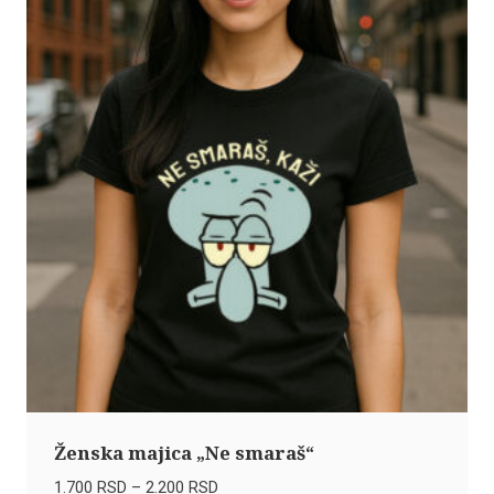
Ženska majica „Ne smaraš“
Raspon
1.700
RSD
–
2.200
RSD