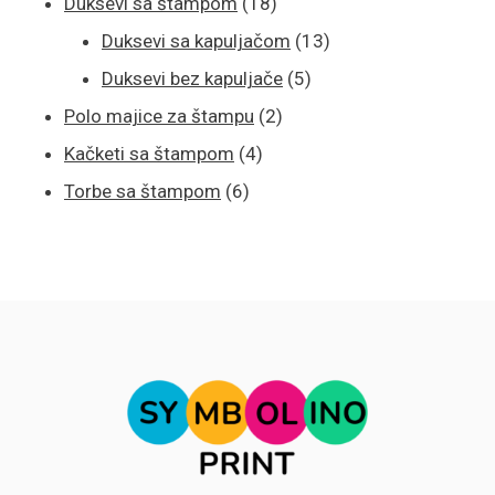
proizvoda
18
Duksevi sa štampom
18
proizvoda
13
Duksevi sa kapuljačom
13
5
proizvoda
Duksevi bez kapuljače
5
2
proizvoda
Polo majice za štampu
2
4
proizvoda
Kačketi sa štampom
4
6
proizvoda
Torbe sa štampom
6
proizvoda