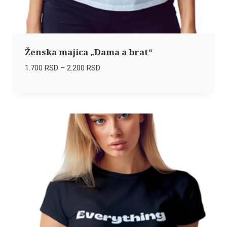
Ženska majica „Dama a brat“
Raspon
1.700
RSD
–
2.200
RSD
cena:
od
1.700 RSD
do
2.200 RSD