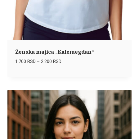
Ženska majica „Kalemegdan“
Raspon
1.700
RSD
–
2.200
RSD
cena:
od
1.700 RSD
do
2.200 RSD