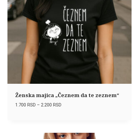
Ženska majica „Čeznem da te zeznem“
Raspon
1.700
RSD
–
2.200
RSD
cena:
od
1.700 RSD
do