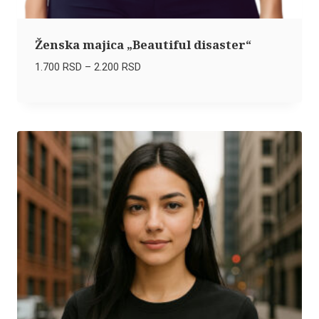
Ženska majica „Beautiful disaster“
Raspon
1.700
RSD
–
2.200
RSD
cena:
od
1.700 RSD
do
2.200 RSD