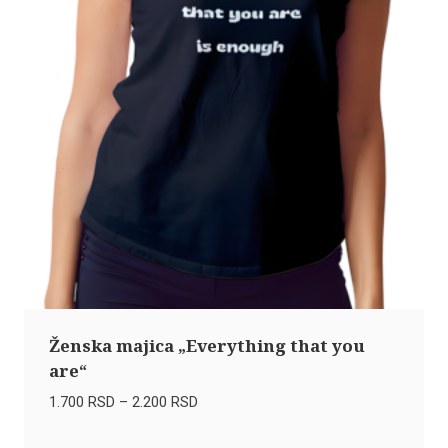
Ženska majica „Everything that you
are“
Raspon
1.700
RSD
–
2.200
RSD
cena:
od