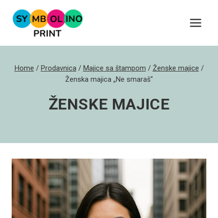
Skip
to
content
Home
/
Prodavnica
/
Majice sa štampom
/
Ženske majice
/
Ženska majica „Ne smaraš“
ŽENSKE MAJICE