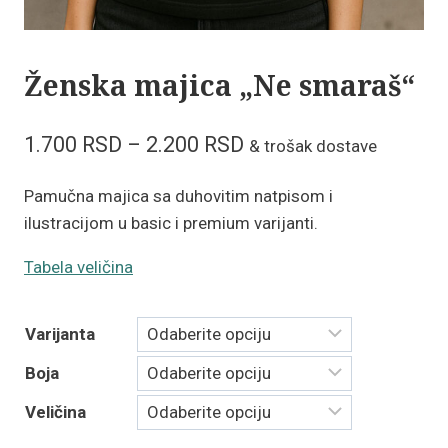
Ženska majica „Ne smaraš“
Raspon
1.700
RSD
–
2.200
RSD
& trošak dostave
cena:
Pamučna majica sa duhovitim natpisom i
od
ilustracijom u basic i premium varijanti.
1.700 RSD
Tabela veličina
do
2.200 RSD
Varijanta
Boja
Veličina