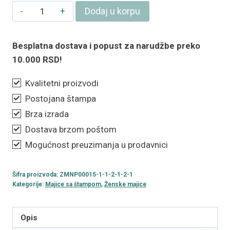
Ženska
Dodaj u korpu
majica
„Ne
Besplatna dostava i popust za narudžbe preko
smaraš"
10.000 RSD!
količina
Kvalitetni proizvodi
Postojana štampa
Brza izrada
Dostava brzom poštom
Mogućnost preuzimanja u prodavnici
Šifra proizvoda:
ZMNP00015-1-1-2-1-2-1
Kategorije:
Majice sa štampom
,
Ženske majice
Opis