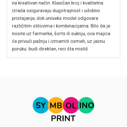
na kreativan način. Klasičan kroj i kvalitetna
izrada osiguravaju dugotrajnost i udobno
pristajanje, dok uniseks model odgovara
različitim stilovima i kombinacijama. Bilo da je
nosite uz farmerke, šorts ili suknju, ova majica
će privući pažnju i izmamiti osmeh, uz jasnu
poruku: budi direktan, reci šta misliš.