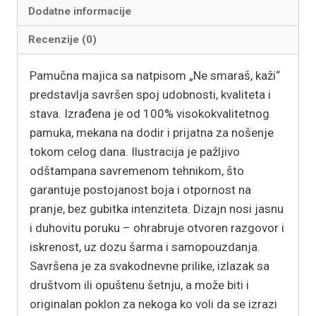
Dodatne informacije
Recenzije (0)
Pamučna majica sa natpisom „Ne smaraš, kaži“
predstavlja savršen spoj udobnosti, kvaliteta i
stava. Izrađena je od 100% visokokvalitetnog
pamuka, mekana na dodir i prijatna za nošenje
tokom celog dana. Ilustracija je pažljivo
odštampana savremenom tehnikom, što
garantuje postojanost boja i otpornost na
pranje, bez gubitka intenziteta. Dizajn nosi jasnu
i duhovitu poruku – ohrabruje otvoren razgovor i
iskrenost, uz dozu šarma i samopouzdanja.
Savršena je za svakodnevne prilike, izlazak sa
društvom ili opuštenu šetnju, a može biti i
originalan poklon za nekoga ko voli da se izrazi