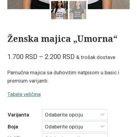
Ženska majica „Umorna“
Raspon
1.700
RSD
–
2.200
RSD
& trošak dostave
cena:
Pamučna majica sa duhovitim natpisom u basic i
od
premium varijanti.
1.700 RSD
Tabela veličina
do
2.200 RSD
Varijanta
Boja