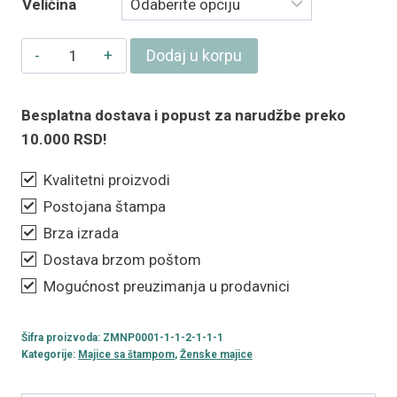
Veličina
Ženska
Dodaj u korpu
majica
„Umorna"
Besplatna dostava i popust za narudžbe preko
količina
10.000 RSD!
Kvalitetni proizvodi
Postojana štampa
Brza izrada
Dostava brzom poštom
Mogućnost preuzimanja u prodavnici
Šifra proizvoda:
ZMNP0001-1-1-2-1-1-1
Kategorije:
Majice sa štampom
,
Ženske majice