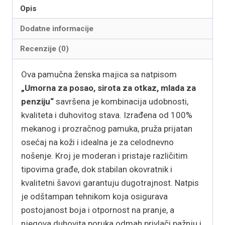
Opis
Dodatne informacije
Recenzije (0)
Ova pamučna ženska majica sa natpisom
„Umorna za posao, sirota za otkaz, mlada za
penziju“
savršena je kombinacija udobnosti,
kvaliteta i duhovitog stava. Izrađena od 100%
mekanog i prozračnog pamuka, pruža prijatan
osećaj na koži i idealna je za celodnevno
nošenje. Kroj je moderan i pristaje različitim
tipovima građe, dok stabilan okovratnik i
kvalitetni šavovi garantuju dugotrajnost. Natpis
je odštampan tehnikom koja osigurava
postojanost boja i otpornost na pranje, a
njegova duhovita poruka odmah privlači pažnju i