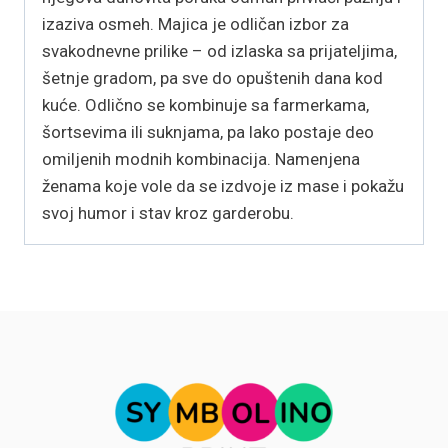
izaziva osmeh. Majica je odličan izbor za
svakodnevne prilike – od izlaska sa prijateljima,
šetnje gradom, pa sve do opuštenih dana kod
kuće. Odlično se kombinuje sa farmerkama,
šortsevima ili suknjama, pa lako postaje deo
omiljenih modnih kombinacija. Namenjena
ženama koje vole da se izdvoje iz mase i pokažu
svoj humor i stav kroz garderobu.