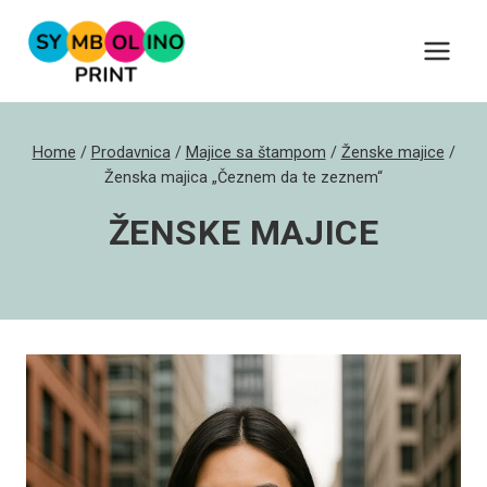
Skip
to
content
Home
/
Prodavnica
/
Majice sa štampom
/
Ženske majice
/
Ženska majica „Čeznem da te zeznem“
ŽENSKE MAJICE