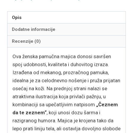
Opis
Dodatne informacije
Recenzije (0)
Ova ženska pamučna majica donosi savršen
spoj udobnosti, kvaliteta i duhovitog izraza.
Izrađena od mekanog, prozračnog pamuka,
idealna je za celodnevno nošenje i pruža prijatan
osećaj na koži. Na prednjoj strani nalazi se
atraktivna ilustracija koja privlači pažnju, u
kombinaciji sa upečatljivim natpisom
„Čeznem
da te zeznem“
, koji unosi dozu šarma i
razigranog humora. Majica je krojena tako da
lepo prati liniju tela, ali ostavlja dovoljno slobode