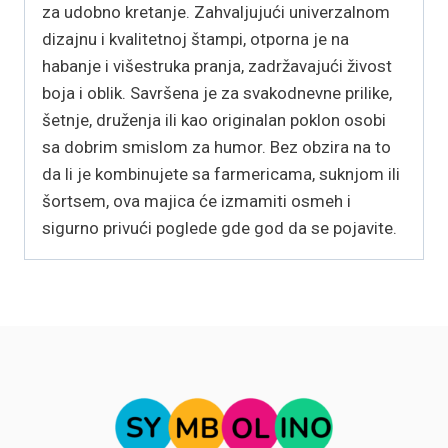
za udobno kretanje. Zahvaljujući univerzalnom
dizajnu i kvalitetnoj štampi, otporna je na
habanje i višestruka pranja, zadržavajući živost
boja i oblik. Savršena je za svakodnevne prilike,
šetnje, druženja ili kao originalan poklon osobi
sa dobrim smislom za humor. Bez obzira na to
da li je kombinujete sa farmericama, suknjom ili
šortsem, ova majica će izmamiti osmeh i
sigurno privući poglede gde god da se pojavite.