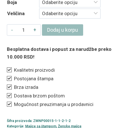
Boja
Veličina
Ženska
Dodaj u korpu
majica
„Čeznem
Besplatna dostava i popust za narudžbe preko
da
10.000 RSD!
te
zeznem"
Kvalitetni proizvodi
količina
Postojana štampa
Brza izrada
Dostava brzom poštom
Mogućnost preuzimanja u prodavnici
Šifra proizvoda:
ZMNP00015-1-1-2-1-2
Kategorije:
Majice sa štampom
,
Ženske majice