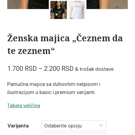
Ženska majica „Čeznem da
te zeznem“
Raspon
1.700
RSD
–
2.200
RSD
& trošak dostave
cena:
Pamučna majica sa duhovitim natpisom i
od
ilustracijom u basic i premium varijanti.
1.700 RSD
Tabela veličina
do
2.200 RSD
Varijanta